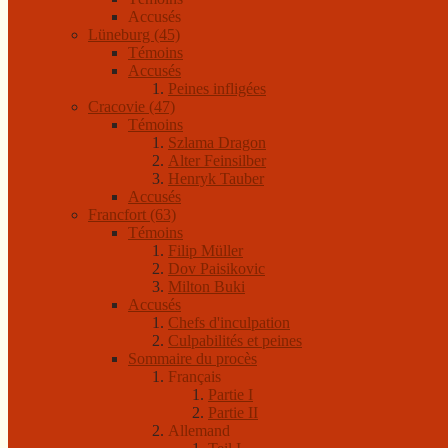
Accusés
Lüneburg (45)
Témoins
Accusés
Peines infligées
Cracovie (47)
Témoins
Szlama Dragon
Alter Feinsilber
Henryk Tauber
Accusés
Francfort (63)
Témoins
Filip Müller
Dov Paisikovic
Milton Buki
Accusés
Chefs d'inculpation
Culpabilités et peines
Sommaire du procès
Français
Partie I
Partie II
Allemand