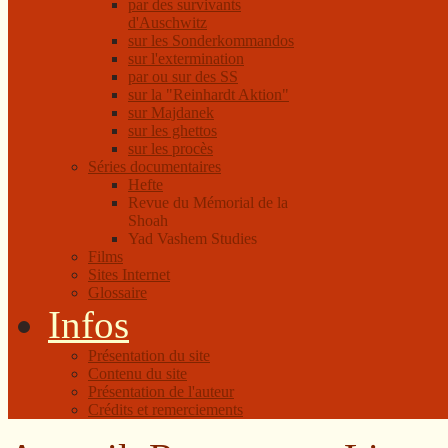
par des survivants
d'Auschwitz
sur les Sonderkommandos
sur l'extermination
par ou sur des SS
sur la "Reinhardt Aktion"
sur Majdanek
sur les ghettos
sur les procès
Séries documentaires
Hefte
Revue du Mémorial de la
Shoah
Yad Vashem Studies
Films
Sites Internet
Glossaire
Infos
Présentation du site
Contenu du site
Présentation de l'auteur
Crédits et remerciements