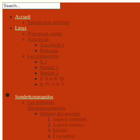
Accueil
Introduction générale
Lieux
Principaux camps
Auschwitz
Auschwitz I
Birkenau
Les crématoires
K I
Bunker 1
Bunker 2
K II et K III
K IV et K V
Sonderkommandos
Les différents
Sonderkommandos
Histoire des groupes
Aspects matériels
Aspects moraux
Révolte
Évacuation