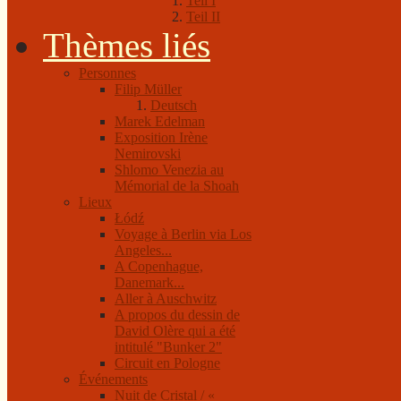
Teil I
Teil II
Thèmes liés
Personnes
Filip Müller
Deutsch
Marek Edelman
Exposition Irène
Nemirovski
Shlomo Venezia au
Mémorial de la Shoah
Lieux
Łódź
Voyage à Berlin via Los
Angeles...
A Copenhague,
Danemark...
Aller à Auschwitz
A propos du dessin de
David Olère qui a été
intitulé "Bunker 2"
Circuit en Pologne
Événements
Nuit de Cristal / «