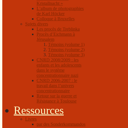
Kristallnacht »
L’album de photographies
de Karl Höcker
Colloque à Bruxelles
Sujets divers
Les procès de Treblinka
Procès d’Eichmann à
Jérusalem
Témoins (volume 1)
Témoins (volume 2)
Témoins (volume 3)
CNRD 2008/2009 : les
enfants et les adolescents
dans le système
concentrationnaire nazi
CNRD 2006-2007 : le
travail dans l’univers
concentrationnaire
Retour sur la guerre et
Résistance à Toulouse
Ressources
Livres
par des Sonderkommandos