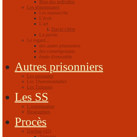
Bios des individus
Les témoignages
Les manuscrits
L'écrit
L'art
David Olère
La parole
Le regard...
des autres prisonniers
des contemporains
étude d'ensemble
Autres prisonniers
Les tatouages
Les Theresienstädter
Les Tziganes
Les SS
L'organisation
Biographies
Procès
Dachau (45)
Témoins