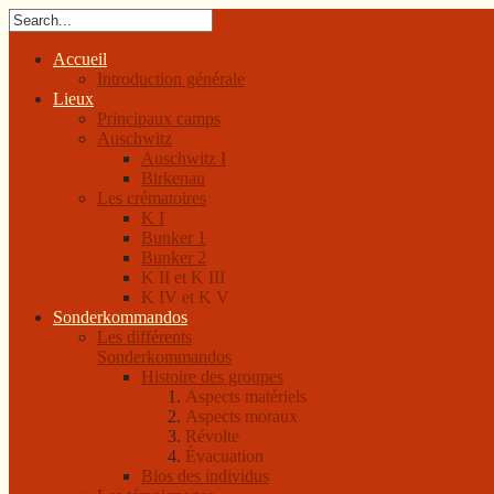
Accueil
Introduction générale
Lieux
Principaux camps
Auschwitz
Auschwitz I
Birkenau
Les crématoires
K I
Bunker 1
Bunker 2
K II et K III
K IV et K V
Sonderkommandos
Les différents
Sonderkommandos
Histoire des groupes
Aspects matériels
Aspects moraux
Révolte
Évacuation
Bios des individus