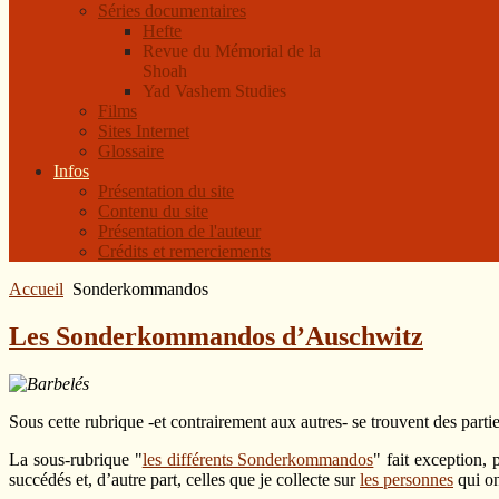
Séries documentaires
Hefte
Revue du Mémorial de la
Shoah
Yad Vashem Studies
Films
Sites Internet
Glossaire
Infos
Présentation du site
Contenu du site
Présentation de l'auteur
Crédits et remerciements
Accueil
Sonderkommandos
Les Sonderkommandos d’Auschwitz
Sous cette rubrique -et contrairement aux autres- se trouvent des parti
La sous-rubrique "
les différents Sonderkommandos
" fait exception, 
succédés et, d’autre part, celles que je collecte sur
les personnes
qui on