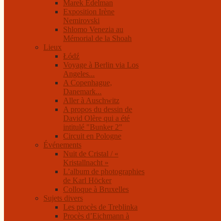
Marek Edelman
Exposition Irène
Nemirovski
Shlomo Venezia au
Mémorial de la Shoah
Lieux
Łódź
Voyage à Berlin via Los
Angeles...
A Copenhague,
Danemark...
Aller à Auschwitz
A propos du dessin de
David Olère qui a été
intitulé "Bunker 2"
Circuit en Pologne
Événements
Nuit de Cristal / «
Kristallnacht »
L’album de photographies
de Karl Höcker
Colloque à Bruxelles
Sujets divers
Les procès de Treblinka
Procès d’Eichmann à