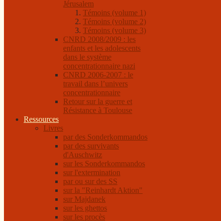
Jérusalem
Témoins (volume 1)
Témoins (volume 2)
Témoins (volume 3)
CNRD 2008/2009 : les
enfants et les adolescents
dans le système
concentrationnaire nazi
CNRD 2006-2007 : le
travail dans l’univers
concentrationnaire
Retour sur la guerre et
Résistance à Toulouse
Ressources
Livres
par des Sonderkommandos
par des survivants
d'Auschwitz
sur les Sonderkommandos
sur l'extermination
par ou sur des SS
sur la "Reinhardt Aktion"
sur Majdanek
sur les ghettos
sur les procès