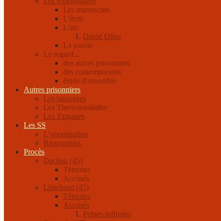
Les témoignages
Les manuscrits
L'écrit
L'art
David Olère
La parole
Le regard...
des autres prisonniers
des contemporains
étude d'ensemble
Autres prisonniers
Les tatouages
Les Theresienstädter
Les Tziganes
Les SS
L'organisation
Biographies
Procès
Dachau (45)
Témoins
Accusés
Lüneburg (45)
Témoins
Accusés
Peines infligées