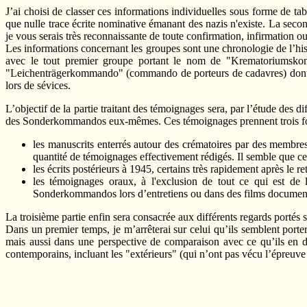
J’ai choisi de classer ces informations individuelles sous forme de t
que nulle trace écrite nominative émanant des nazis n'existe. La second
je vous serais très reconnaissante de toute confirmation, infirmation
Les informations concernant les groupes sont une chronologie de l’h
avec le tout premier groupe portant le nom de "Krematoriumsk
"Leichenträgerkommando" (commando de porteurs de cadavres) dont le t
lors de sévices.
L’objectif de la partie traitant des témoignages sera, par l’étude des d
des Sonderkommandos eux-mêmes. Ces témoignages prennent trois f
les manuscrits enterrés autour des crématoires par des membres
quantité de témoignages effectivement rédigés. Il semble que c
les écrits postérieurs à 1945, certains très rapidement après le r
les témoignages oraux, à l'exclusion de tout ce qui est de l
Sonderkommandos lors d’entretiens ou dans des films document
La troisième partie enfin sera consacrée aux différents regards port
Dans un premier temps, je m’arrêterai sur celui qu’ils semblent port
mais aussi dans une perspective de comparaison avec ce qu’ils en di
contemporains, incluant les "extérieurs" (qui n’ont pas vécu l’épreu