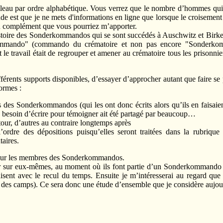
ableau par ordre alphabétique. Vous verrez que le nombre d’hommes qui y
e est que je ne mets d'informations en ligne que lorsque le croisement d
 ou complément que vous pourriez m’apporter.
istoire des Sonderkommandos qui se sont succédés à Auschwitz et Birken
ommando" (commando du crématoire et non pas encore "Sonderkom
ravail était de regrouper et amener au crématoire tous les prisonniers 
ifférents supports disponibles, d’essayer d’approcher autant que faire se p
ormes :
 des Sonderkommandos (qui les ont donc écrits alors qu’ils en faisaien
e besoin d’écrire pour témoigner ait été partagé par beaucoup…
etour, d’autres au contraire longtemps après
’ordre des dépositions puisqu’elles seront traitées dans la rubrique
aires.
és sur les membres des Sonderkommandos.
er sur eux-mêmes, au moment où ils font partie d’un Sonderkommando (au
sent avec le recul du temps. Ensuite je m’intéresserai au regard que s
ve des camps). Ce sera donc une étude d’ensemble que je considère aujou