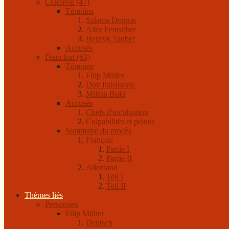
Cracovie (47)
Témoins
Szlama Dragon
Alter Feinsilber
Henryk Tauber
Accusés
Francfort (63)
Témoins
Filip Müller
Dov Paisikovic
Milton Buki
Accusés
Chefs d'inculpation
Culpabilités et peines
Sommaire du procès
Français
Partie I
Partie II
Allemand
Teil I
Teil II
Thèmes liés
Personnes
Filip Müller
Deutsch