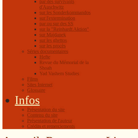
par des survivants
d'Auschwitz
sur les Sonderkommandos
sur l'extermination
par ou sur des SS
sur la "Reinhardt Aktion"
sur Majdanek
sur les ghettos
sur les procès
Séries documentaires
Hefte
Revue du Mémorial de la
Shoah
Yad Vashem Studies
Films
Sites Internet
Glossaire
Infos
Présentation du site
Contenu du site
Présentation de l'auteur
Crédits et remerciements