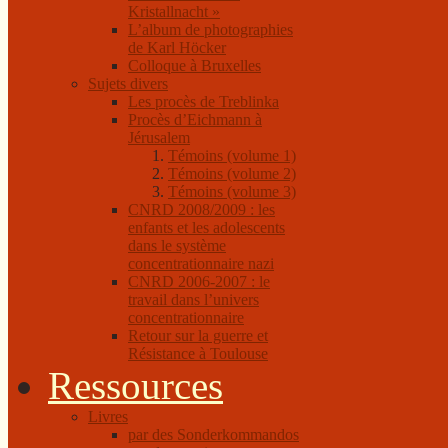
Kristallnacht »
L’album de photographies
de Karl Höcker
Colloque à Bruxelles
Sujets divers
Les procès de Treblinka
Procès d’Eichmann à
Jérusalem
Témoins (volume 1)
Témoins (volume 2)
Témoins (volume 3)
CNRD 2008/2009 : les
enfants et les adolescents
dans le système
concentrationnaire nazi
CNRD 2006-2007 : le
travail dans l’univers
concentrationnaire
Retour sur la guerre et
Résistance à Toulouse
Ressources
Livres
par des Sonderkommandos