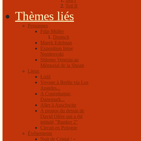
Teil I
Teil II
Thèmes liés
Personnes
Filip Müller
Deutsch
Marek Edelman
Exposition Irène
Nemirovski
Shlomo Venezia au
Mémorial de la Shoah
Lieux
Łódź
Voyage à Berlin via Los
Angeles...
A Copenhague,
Danemark...
Aller à Auschwitz
A propos du dessin de
David Olère qui a été
intitulé "Bunker 2"
Circuit en Pologne
Événements
Nuit de Cristal / «