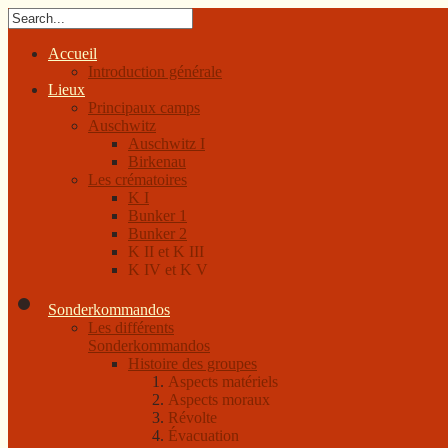
Accueil
Introduction générale
Lieux
Principaux camps
Auschwitz
Auschwitz I
Birkenau
Les crématoires
K I
Bunker 1
Bunker 2
K II et K III
K IV et K V
Sonderkommandos
Les différents
Sonderkommandos
Histoire des groupes
Aspects matériels
Aspects moraux
Révolte
Évacuation