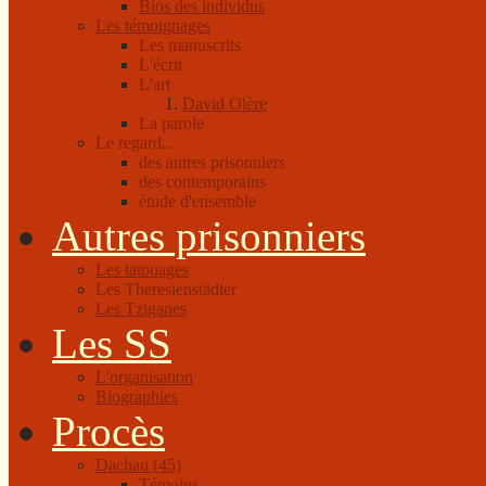
Bios des individus
Les témoignages
Les manuscrits
L'écrit
L'art
David Olère
La parole
Le regard...
des autres prisonniers
des contemporains
étude d'ensemble
Autres prisonniers
Les tatouages
Les Theresienstädter
Les Tziganes
Les SS
L'organisation
Biographies
Procès
Dachau (45)
Témoins