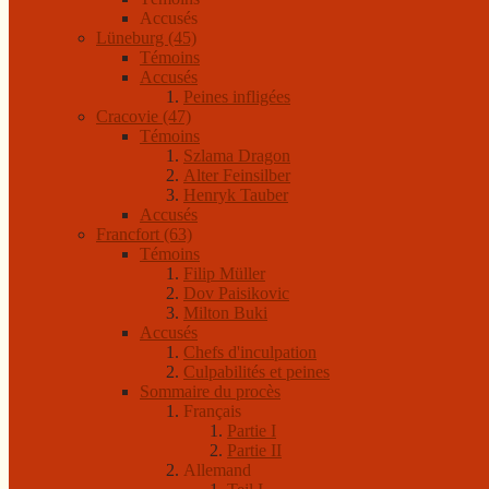
Accusés
Lüneburg (45)
Témoins
Accusés
Peines infligées
Cracovie (47)
Témoins
Szlama Dragon
Alter Feinsilber
Henryk Tauber
Accusés
Francfort (63)
Témoins
Filip Müller
Dov Paisikovic
Milton Buki
Accusés
Chefs d'inculpation
Culpabilités et peines
Sommaire du procès
Français
Partie I
Partie II
Allemand