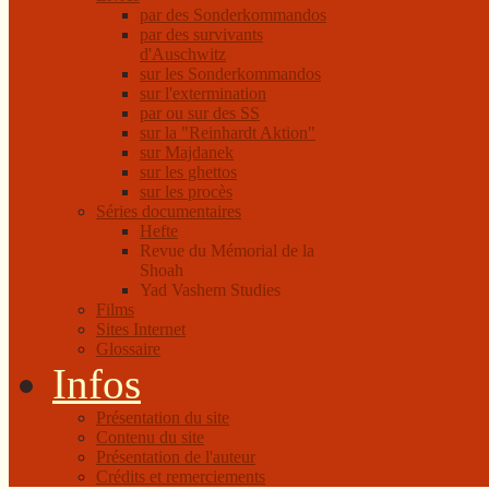
par des Sonderkommandos
par des survivants
d'Auschwitz
sur les Sonderkommandos
sur l'extermination
par ou sur des SS
sur la "Reinhardt Aktion"
sur Majdanek
sur les ghettos
sur les procès
Séries documentaires
Hefte
Revue du Mémorial de la
Shoah
Yad Vashem Studies
Films
Sites Internet
Glossaire
Infos
Présentation du site
Contenu du site
Présentation de l'auteur
Crédits et remerciements