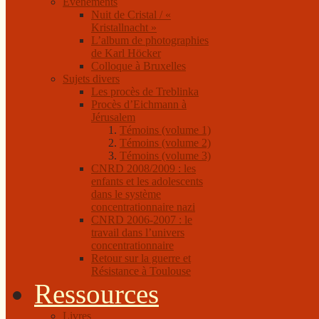
Événements
Nuit de Cristal / «
Kristallnacht »
L’album de photographies
de Karl Höcker
Colloque à Bruxelles
Sujets divers
Les procès de Treblinka
Procès d’Eichmann à
Jérusalem
Témoins (volume 1)
Témoins (volume 2)
Témoins (volume 3)
CNRD 2008/2009 : les
enfants et les adolescents
dans le système
concentrationnaire nazi
CNRD 2006-2007 : le
travail dans l’univers
concentrationnaire
Retour sur la guerre et
Résistance à Toulouse
Ressources
Livres