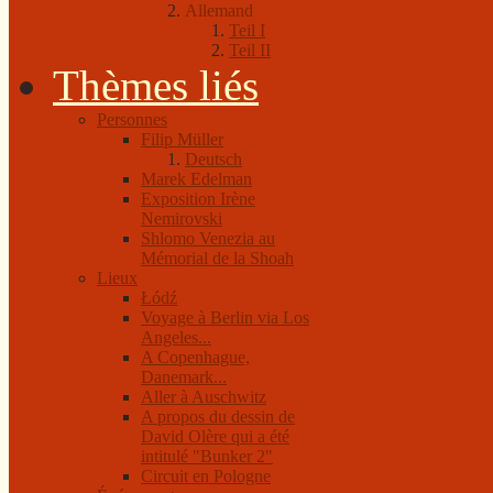
Allemand
Teil I
Teil II
Thèmes liés
Personnes
Filip Müller
Deutsch
Marek Edelman
Exposition Irène
Nemirovski
Shlomo Venezia au
Mémorial de la Shoah
Lieux
Łódź
Voyage à Berlin via Los
Angeles...
A Copenhague,
Danemark...
Aller à Auschwitz
A propos du dessin de
David Olère qui a été
intitulé "Bunker 2"
Circuit en Pologne