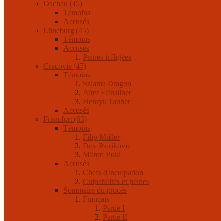
Dachau (45)
Témoins
Accusés
Lüneburg (45)
Témoins
Accusés
Peines infligées
Cracovie (47)
Témoins
Szlama Dragon
Alter Feinsilber
Henryk Tauber
Accusés
Francfort (63)
Témoins
Filip Müller
Dov Paisikovic
Milton Buki
Accusés
Chefs d'inculpation
Culpabilités et peines
Sommaire du procès
Français
Partie I
Partie II