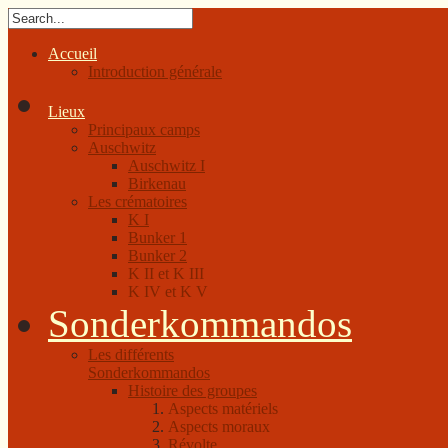
Accueil
Introduction générale
Lieux
Principaux camps
Auschwitz
Auschwitz I
Birkenau
Les crématoires
K I
Bunker 1
Bunker 2
K II et K III
K IV et K V
Sonderkommandos
Les différents
Sonderkommandos
Histoire des groupes
Aspects matériels
Aspects moraux
Révolte