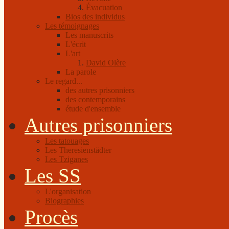
Évacuation
Bios des individus
Les témoignages
Les manuscrits
L'écrit
L'art
David Olère
La parole
Le regard...
des autres prisonniers
des contemporains
étude d'ensemble
Autres prisonniers
Les tatouages
Les Theresienstädter
Les Tziganes
Les SS
L'organisation
Biographies
Procès