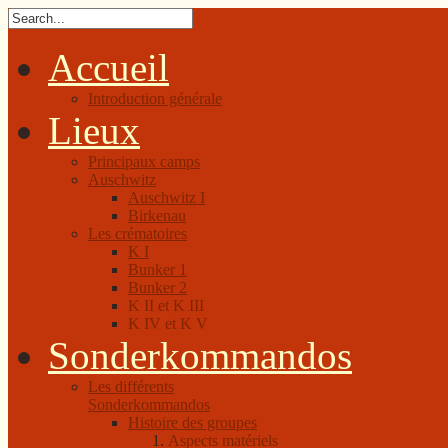
Accueil
Introduction générale
Lieux
Principaux camps
Auschwitz
Auschwitz I
Birkenau
Les crématoires
K I
Bunker 1
Bunker 2
K II et K III
K IV et K V
Sonderkommandos
Les différents
Sonderkommandos
Histoire des groupes
Aspects matériels