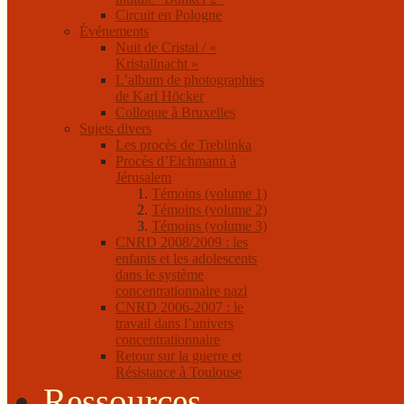
Circuit en Pologne
Événements
Nuit de Cristal / «
Kristallnacht »
L’album de photographies
de Karl Höcker
Colloque à Bruxelles
Sujets divers
Les procès de Treblinka
Procès d’Eichmann à
Jérusalem
Témoins (volume 1)
Témoins (volume 2)
Témoins (volume 3)
CNRD 2008/2009 : les
enfants et les adolescents
dans le système
concentrationnaire nazi
CNRD 2006-2007 : le
travail dans l’univers
concentrationnaire
Retour sur la guerre et
Résistance à Toulouse
Ressources