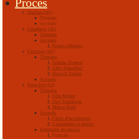
Procès
Dachau (45)
Témoins
Accusés
Lüneburg (45)
Témoins
Accusés
Peines infligées
Cracovie (47)
Témoins
Szlama Dragon
Alter Feinsilber
Henryk Tauber
Accusés
Francfort (63)
Témoins
Filip Müller
Dov Paisikovic
Milton Buki
Accusés
Chefs d'inculpation
Culpabilités et peines
Sommaire du procès
Français