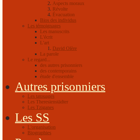
Aspects moraux
Révolte
Évacuation
Bios des individus
Les témoignages
Les manuscrits
L'écrit
L'art
David Olère
La parole
Le regard...
des autres prisonniers
des contemporains
étude d'ensemble
Autres prisonniers
Les tatouages
Les Theresienstädter
Les Tziganes
Les SS
L'organisation
Biographies