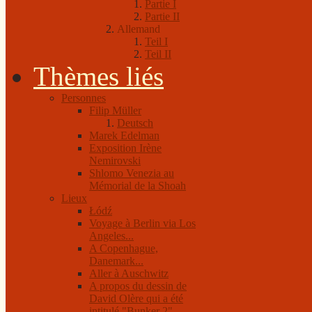
Partie I
Partie II
Allemand
Teil I
Teil II
Thèmes liés
Personnes
Filip Müller
Deutsch
Marek Edelman
Exposition Irène
Nemirovski
Shlomo Venezia au
Mémorial de la Shoah
Lieux
Łódź
Voyage à Berlin via Los
Angeles...
A Copenhague,
Danemark...
Aller à Auschwitz
A propos du dessin de
David Olère qui a été
intitulé "Bunker 2"