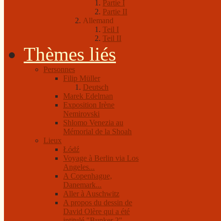
Partie I
Partie II
Allemand
Teil I
Teil II
Thèmes liés
Personnes
Filip Müller
Deutsch
Marek Edelman
Exposition Irène
Nemirovski
Shlomo Venezia au
Mémorial de la Shoah
Lieux
Łódź
Voyage à Berlin via Los
Angeles...
A Copenhague,
Danemark...
Aller à Auschwitz
A propos du dessin de
David Olère qui a été
intitulé "Bunker 2"