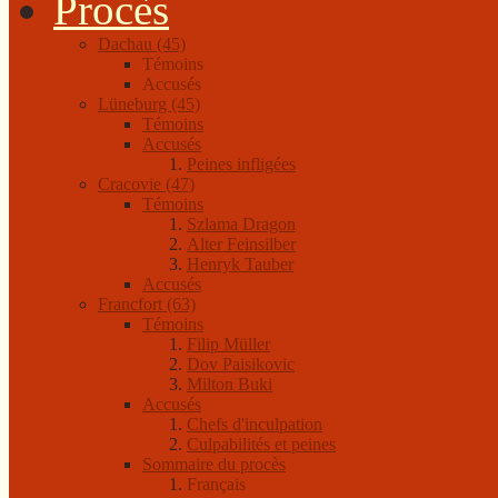
Procès
Dachau (45)
Témoins
Accusés
Lüneburg (45)
Témoins
Accusés
Peines infligées
Cracovie (47)
Témoins
Szlama Dragon
Alter Feinsilber
Henryk Tauber
Accusés
Francfort (63)
Témoins
Filip Müller
Dov Paisikovic
Milton Buki
Accusés
Chefs d'inculpation
Culpabilités et peines
Sommaire du procès
Français