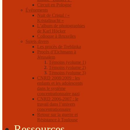
Circuit en Pologne
Événements
Nuit de Cristal / «
Kristallnacht »
L’album de photographies
de Karl Höcker
Colloque à Bruxelles
Sujets divers
Les procès de Treblinka
Procès d’Eichmann à
Jérusalem
Témoins (volume 1)
Témoins (volume 2)
Témoins (volume 3)
CNRD 2008/2009 : les
enfants et les adolescents
dans le système
concentrationnaire nazi
CNRD 2006-2007 : le
travail dans l’univers
concentrationnaire
Retour sur la guerre et
Résistance à Toulouse
Ressources