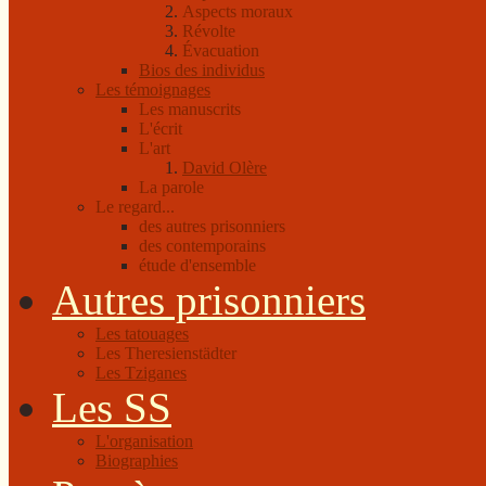
Aspects moraux
Révolte
Évacuation
Bios des individus
Les témoignages
Les manuscrits
L'écrit
L'art
David Olère
La parole
Le regard...
des autres prisonniers
des contemporains
étude d'ensemble
Autres prisonniers
Les tatouages
Les Theresienstädter
Les Tziganes
Les SS
L'organisation
Biographies