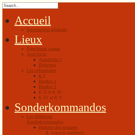
Accueil
Introduction générale
Lieux
Principaux camps
Auschwitz
Auschwitz I
Birkenau
Les crématoires
K I
Bunker 1
Bunker 2
K II et K III
K IV et K V
Sonderkommandos
Les différents
Sonderkommandos
Histoire des groupes
Aspects matériels